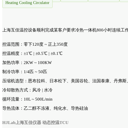
Heating Cooling Circulator
上海互佳温控设备顺利完成某客户要求冷热一体机800小时连续工
控温范围：零下120度 ~ 正上350度
控温精度：±1℃ | ±0.5℃ | ±0.1℃
加热功率：2KW ~ 100KW
制冷功率：1/4匹 ~ 50匹
压缩机选型：恩布拉科、日本松下、美国谷轮、法国泰康、丹弗斯
冷却散热方式：风冷 | 水冷
循环流量：10L ~ 500L/min
导热流体：乙二醇不冻液、纯化水、导热硅油
HJLab上海互佳仪器 动态控温TCU